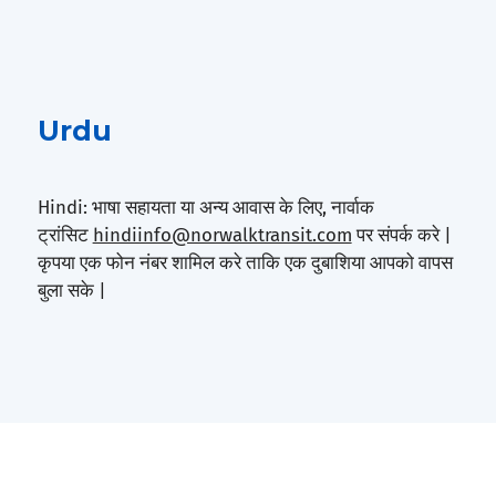
Urdu
Hindi: भाषा सहायता या अन्य आवास के लिए, नार्वाक
ट्रांसिट
hindiinfo@norwalktransit.com
पर संपर्क करे |
कृपया एक फोन नंबर शामिल करे ताकि एक दुबाशिया आपको वापस
बुला सके |