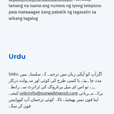
lamang na isama ang numero ng iyong telepono
para matawagan kang pabalik ng tagasalin sa
wikang tagalog
Urdu
Urdu: اگرآپ کو آپکی زبان میں ترجمے کے سلسلے میں
مدد چاہـیئے یا کسی طرح کی کوئی اور سہولت درکار
ہـے تو اس ای میل پرنارواک کی ٹرانزٹ سے رابطہ
کیجیے
urduinfo@norwalktransit.com
برائے مہربانی
اپنا فون نمبر بھیجیئے تاکہ کوئی ترجمان آپ کوواپس
فون کر سکے